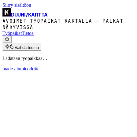
Siirry sisältöön
DUUNI
/
KARTTA
AVOIMET TYÖPAIKAT KARTALLA — PALKAT
NÄKYVISSÄ
Työpaikat
Tietoa
Vaihda teema
Ladataan työpaikkaa…
made / lumicode®