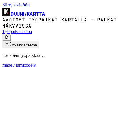
Siirry sisältöön
DUUNI
/
KARTTA
AVOIMET TYÖPAIKAT KARTALLA — PALKAT
NÄKYVISSÄ
Työpaikat
Tietoa
Vaihda teema
Ladataan työpaikkaa…
made / lumicode®