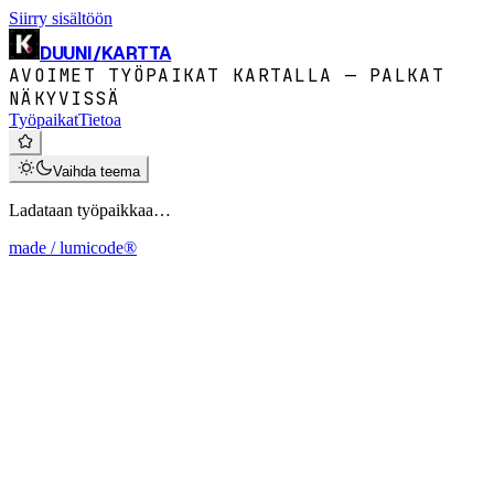
Siirry sisältöön
DUUNI
/
KARTTA
AVOIMET TYÖPAIKAT KARTALLA — PALKAT
NÄKYVISSÄ
Työpaikat
Tietoa
Vaihda teema
Ladataan työpaikkaa…
made / lumicode®