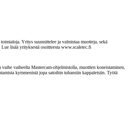
 toimialoja. Yritys suunnittelee ja valmistaa muotteja, sekä
ue lisää yrityksestä osoitteesta www.scaletec.fi
 vaihe vaiheelta Mastercam-ohjelmistolla, muottien koneistaminen,
tamista kymmenistä jopa satoihin tuhansiin kappaleisiin. Työtä