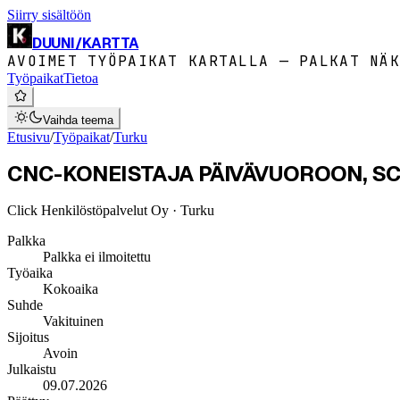
Siirry sisältöön
DUUNI
/
KARTTA
AVOIMET TYÖPAIKAT KARTALLA — PALKAT NÄK
Työpaikat
Tietoa
Vaihda teema
Etusivu
/
Työpaikat
/
Turku
CNC-KONEISTAJA PÄIVÄVUOROON, SC
Click Henkilöstöpalvelut Oy
· Turku
Palkka
Palkka ei ilmoitettu
Työaika
Kokoaika
Suhde
Vakituinen
Sijoitus
Avoin
Julkaistu
09.07.2026