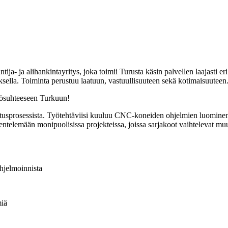
a- ja alihankintayritys, joka toimii Turusta käsin palvellen laajasti eri
la. Toiminta perustuu laatuun, vastuullisuuteen sekä kotimaisuuteen. L
yösuhteeseen Turkuun!
stusprosessista. Työtehtäviisi kuuluu CNC-koneiden ohjelmien luominen
ntelemään monipuolisissa projekteissa, joissa sarjakoot vaihtelevat muu
hjelmoinnista
miä