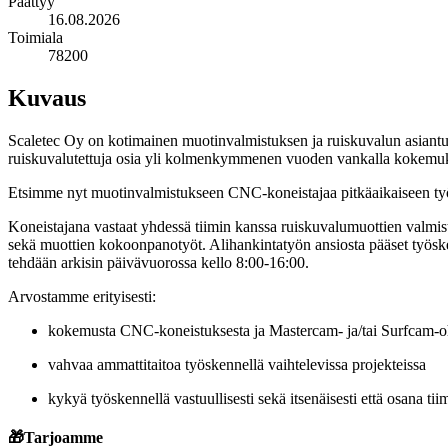
Päättyy
16.08.2026
Toimiala
78200
Kuvaus
Scaletec Oy on kotimainen muotinvalmistuksen ja ruiskuvalun asiantuntij
ruiskuvalutettuja osia yli kolmenkymmenen vuoden vankalla kokemuksel
Etsimme nyt muotinvalmistukseen CNC-koneistajaa pitkäaikaiseen t
Koneistajana vastaat yhdessä tiimin kanssa ruiskuvalumuottien valmi
sekä muottien kokoonpanotyöt. Alihankintatyön ansiosta pääset työske
tehdään arkisin päivävuorossa kello 8:00-16:00.
Arvostamme erityisesti:
kokemusta CNC-koneistuksesta ja Mastercam- ja/tai Surfcam-o
vahvaa ammattitaitoa työskennellä vaihtelevissa projekteissa
kykyä työskennellä vastuullisesti sekä itsenäisesti että osana tii
🎁
Tarjoamme