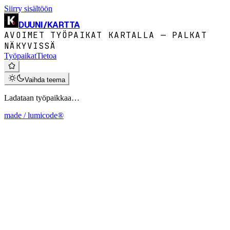
Siirry sisältöön
DUUNI
/
KARTTA
AVOIMET TYÖPAIKAT KARTALLA — PALKAT
NÄKYVISSÄ
Työpaikat
Tietoa
Vaihda teema
Ladataan työpaikkaa…
made / lumicode®