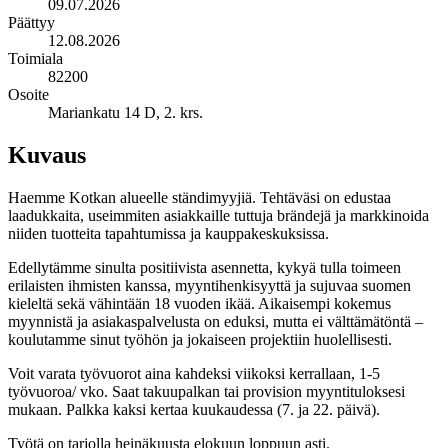
09.07.2026
Päättyy
12.08.2026
Toimiala
82200
Osoite
Mariankatu 14 D, 2. krs.
Kuvaus
Haemme Kotkan alueelle ständimyyjiä. Tehtäväsi on edustaa
laadukkaita, useimmiten asiakkaille tuttuja brändejä ja markkinoida
niiden tuotteita tapahtumissa ja kauppakeskuksissa.
Edellytämme sinulta positiivista asennetta, kykyä tulla toimeen
erilaisten ihmisten kanssa, myyntihenkisyyttä ja sujuvaa suomen
kieleltä sekä vähintään 18 vuoden ikää. Aikaisempi kokemus
myynnistä ja asiakaspalvelusta on eduksi, mutta ei välttämätöntä –
koulutamme sinut työhön ja jokaiseen projektiin huolellisesti.
Voit varata työvuorot aina kahdeksi viikoksi kerrallaan, 1-5
työvuoroa/ vko. Saat takuupalkan tai provision myyntituloksesi
mukaan. Palkka kaksi kertaa kuukaudessa (7. ja 22. päivä).
Työtä on tarjolla heinäkuusta elokuun loppuun asti.