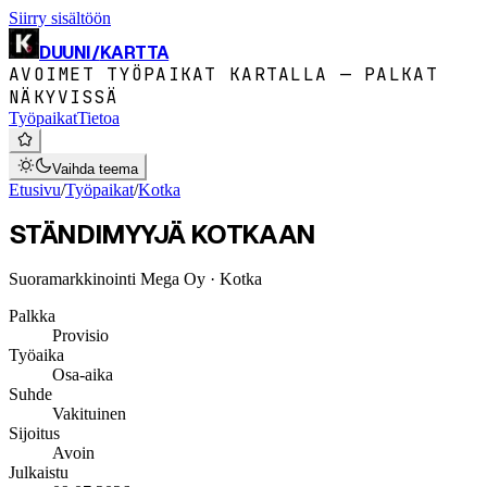
Siirry sisältöön
DUUNI
/
KARTTA
AVOIMET TYÖPAIKAT KARTALLA — PALKAT
NÄKYVISSÄ
Työpaikat
Tietoa
Vaihda teema
Etusivu
/
Työpaikat
/
Kotka
STÄNDIMYYJÄ KOTKAAN
Suoramarkkinointi Mega Oy
· Kotka
Palkka
Provisio
Työaika
Osa-aika
Suhde
Vakituinen
Sijoitus
Avoin
Julkaistu