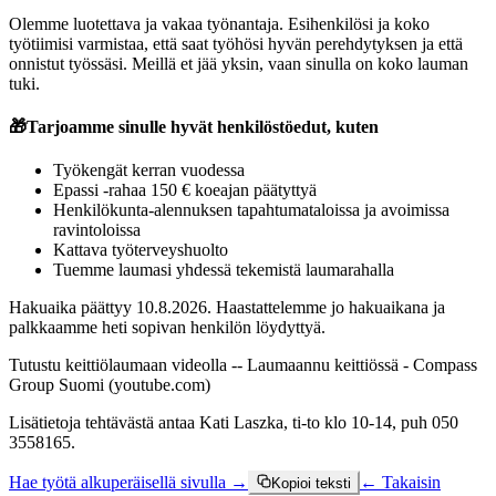
Olemme luotettava ja vakaa työnantaja. Esihenkilösi ja koko
työtiimisi varmistaa, että saat työhösi hyvän perehdytyksen ja että
onnistut työssäsi. Meillä et jää yksin, vaan sinulla on koko lauman
tuki.
🎁
Tarjoamme sinulle hyvät henkilöstöedut, kuten
Työkengät kerran vuodessa
Epassi -rahaa 150 € koeajan päätyttyä
Henkilökunta-alennuksen tapahtumataloissa ja avoimissa
ravintoloissa
Kattava työterveyshuolto
Tuemme laumasi yhdessä tekemistä laumarahalla
Hakuaika päättyy 10.8.2026. Haastattelemme jo hakuaikana ja
palkkaamme heti sopivan henkilön löydyttyä.
Tutustu keittiölaumaan videolla -- Laumaannu keittiössä - Compass
Group Suomi (youtube.com)
Lisätietoja tehtävästä antaa Kati Laszka, ti-to klo 10-14, puh 050
3558165.
Hae työtä alkuperäisellä sivulla →
← Takaisin
Kopioi teksti