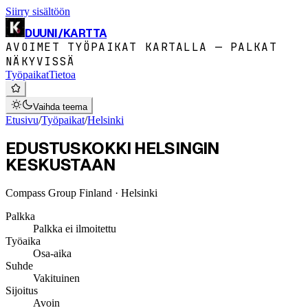
Siirry sisältöön
DUUNI
/
KARTTA
AVOIMET TYÖPAIKAT KARTALLA — PALKAT
NÄKYVISSÄ
Työpaikat
Tietoa
Vaihda teema
Etusivu
/
Työpaikat
/
Helsinki
EDUSTUSKOKKI HELSINGIN
KESKUSTAAN
Compass Group Finland
· Helsinki
Palkka
Palkka ei ilmoitettu
Työaika
Osa-aika
Suhde
Vakituinen
Sijoitus
Avoin