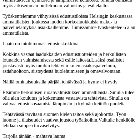
myös arkisemman buffetruoan valmistus ja esillelaitto.
Työskentelemme viihtyisissä edustustiloissa Helsingin keskustassa
ammattilaisten joukossa luoden korkealuokkaisia maku- ja
palveluelämyksiä asiakkaillemme. Tiimissämme työskentelee 6 alan
ammattilaista.
Laatu on intohimonasi edustuskokkina
Kokkina vastaat laadukkaiden edustustuotteiden ja herkullisten
lounaiden valmistamisesta sekä esille laitosta.Lisäksi osallistut
joustavasti myös muihin tehtäviin kuten asiakaspalveluun,
astiahuoltoon, siisteydestä huolehtimiseen ja omavalvontaan.
Näillä ominaisuuksilla pärjäät tehtävässä ja hymy ei hyydy
Etsimme herkullisen ruoanvalmistuksen ammattilaista. Sinulla tulee
olla alan koulutus ja kokemusta vastaavista tehtävistä. Sinulla on
vahvaa edustusosaamista lämpimän ja kylmän keittiön puolelta.
Tehtävässä tarvitaan suomen kielen taitoa sekä ajokorttia. Työn
luonne ja tilaisuudet vaativat joustoa työaikoihin.Valitulle henkilölle
tehdään suppea turvaselvitys.
Tarjolla tänään - mahtava lauma