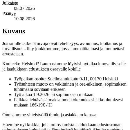
Julkaistu
08.07.2026
Päättyy
10.08.2026
Kuvaus
Jos sinulle tärkeitä arvoja ovat rehellisyys, avoimuus, luottamus ja
turvallisuus - liity joukkoomme, jossa ammattitaitoasi ja luonnettasi
arvostetaan.
Kuuleeko Helsinki? Laumastamme löytyisi nyt tilaa innovatiiviselle
ja laadukkaan edustuksen osaavalle kokille
Työpaikan osoite: Snellmanninkatu 9-11, 00170 Helsinki
Työsuhteen muoto on vakituinen ja osa-aikainen, sopimuksen
tuntimäärä sovitaan erikseen
Työ alkaa 1.9.2026 tai sopimuksen mukaan
Palkkaa tehtävästä maksamme kokemuksesi ja koulutuksesi
mukaan 16€-19€ / H
Onnistumme yhteistyöllä tiimin ja asiakkaan kanssa
Haemme nyt kokkia, jolla on osaamista laadukkaan edustusruuan
valmistukseen kylmässä ja lämpimässä keittiössä. Sinulta onnistuu