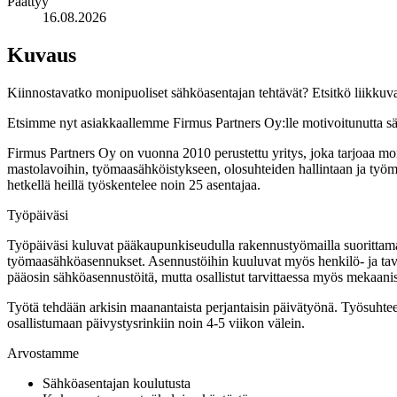
Päättyy
16.08.2026
Kuvaus
Kiinnostavatko monipuoliset sähköasentajan tehtävät? Etsitkö liikkuv
Etsimme nyt asiakkaallemme Firmus Partners Oy:lle motivoitunutta sä
Firmus Partners Oy on vuonna 2010 perustettu yritys, joka tarjoaa mon
mastolavoihin, työmaasähköistykseen, olosuhteiden hallintaan ja työmaat
hetkellä heillä työskentelee noin 25 asentajaa.
Työpäiväsi
Työpäiväsi kuluvat pääkaupunkiseudulla rakennustyömailla suorittamas
työmaasähköasennukset. Asennustöihin kuuluvat myös henkilö- ja tava
pääosin sähköasennustöitä, mutta osallistut tarvittaessa myös mekaanis
Työtä tehdään arkisin maanantaista perjantaisin päivätyönä. Työsuht
osallistumaan päivystysrinkiin noin 4-5 viikon välein.
Arvostamme
Sähköasentajan koulutusta