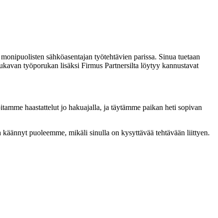
ä monipuolisten sähköasentajan työtehtävien parissa. Sinua tuetaan
mukavan työporukan lisäksi Firmus Partnersilta löytyy kannustavat
tamme haastattelut jo hakuajalla, ja täytämme paikan heti sopivan
käännyt puoleemme, mikäli sinulla on kysyttävää tehtävään liittyen.