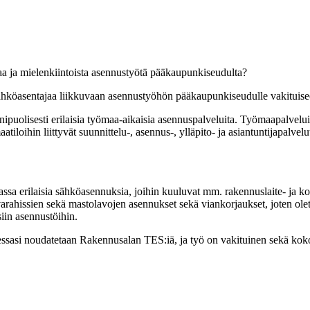
aa ja mielenkiintoista asennustyötä pääkaupunkiseudulta?
hköasentajaa liikkuvaan asennustyöhön pääkaupunkiseudulle vakituisee
ipuolisesti erilaisia työmaa-aikaisia asennuspalveluita. Työmaapalvelui
iloihin liittyvät suunnittelu-, asennus-, ylläpito- ja asiantuntijapalvelu
sa erilaisia sähköasennuksia, joihin kuuluvat mm. rakennuslaite- ja k
rahissien sekä mastolavojen asennukset sekä viankorjaukset, joten ole
iin asennustöihin.
eessasi noudatetaan Rakennusalan TES:iä, ja työ on vakituinen sekä kok