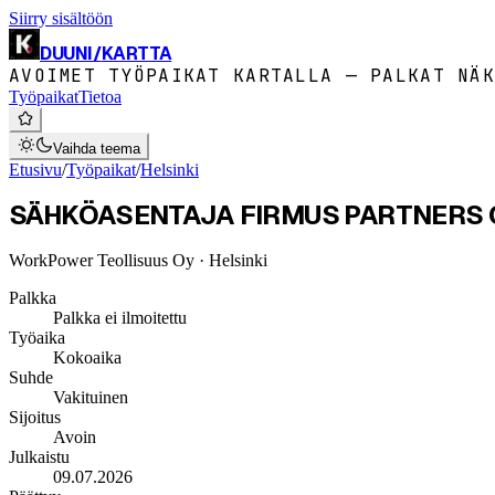
Siirry sisältöön
DUUNI
/
KARTTA
AVOIMET TYÖPAIKAT KARTALLA — PALKAT NÄK
Työpaikat
Tietoa
Vaihda teema
Etusivu
/
Työpaikat
/
Helsinki
SÄHKÖASENTAJA FIRMUS PARTNERS 
WorkPower Teollisuus Oy
· Helsinki
Palkka
Palkka ei ilmoitettu
Työaika
Kokoaika
Suhde
Vakituinen
Sijoitus
Avoin
Julkaistu
09.07.2026