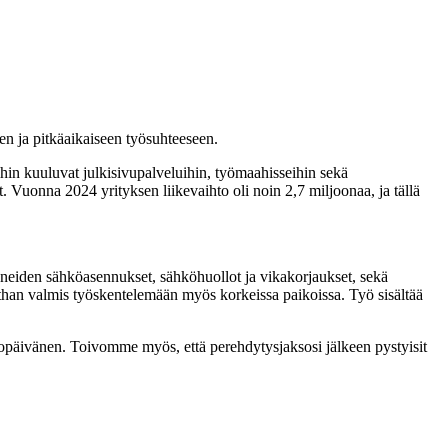
n ja pitkäaikaiseen työsuhteeseen.
hin kuuluvat julkisivupalveluihin, työmaahisseihin sekä
t. Vuonna 2024 yrityksen liikevaihto oli noin 2,7 miljoonaa, ja tällä
oneiden sähköasennukset, sähköhuollot ja vikakorjaukset, sekä
than valmis työskentelemään myös korkeissa paikoissa. Työ sisältää
opäivänen. Toivomme myös, että perehdytysjaksosi jälkeen pystyisit