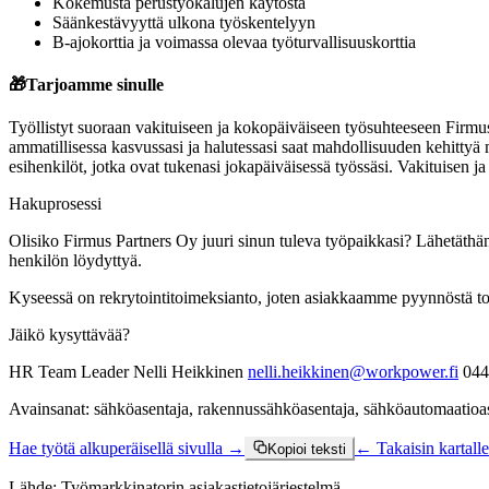
Kokemusta perustyökalujen käytöstä
Säänkestävyyttä ulkona työskentelyyn
B-ajokorttia ja voimassa olevaa työturvallisuuskorttia
🎁
Tarjoamme sinulle
Työllistyt suoraan vakituiseen ja kokopäiväiseen työsuhteeseen Firmus
ammatillisessa kasvussasi ja halutessasi saat mahdollisuuden kehittyä
esihenkilöt, jotka ovat tukenasi jokapäiväisessä työssäsi. Vakituisen ja 
Hakuprosessi
Olisiko Firmus Partners Oy juuri sinun tuleva työpaikkasi? Lähetäth
henkilön löydyttyä.
Kyseessä on rekrytointitoimeksianto, joten asiakkaamme pyynnöstä to
Jäikö kysyttävää?
HR Team Leader Nelli Heikkinen
nelli.heikkinen@workpower.fi
044
Avainsanat: sähköasentaja, rakennussähköasentaja, sähköautomaatioas
Hae työtä alkuperäisellä sivulla →
← Takaisin kartalle
Kopioi teksti
Lähde:
Työmarkkinatorin asiakastietojärjestelmä