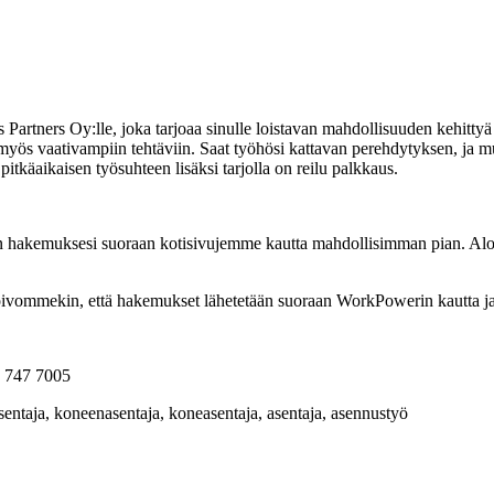
 Partners Oy:lle, joka tarjoaa sinulle loistavan mahdollisuuden kehitty
 myös vaativampiin tehtäviin. Saat työhösi kattavan perehdytyksen, ja 
pitkäaikaisen työsuhteen lisäksi tarjolla on reilu palkkaus.
än hakemuksesi suoraan kotisivujemme kautta mahdollisimman pian. Aloi
ivommekin, että hakemukset lähetetään suoraan WorkPowerin kautta ja 
 747 7005
entaja, koneenasentaja, koneasentaja, asentaja, asennustyö