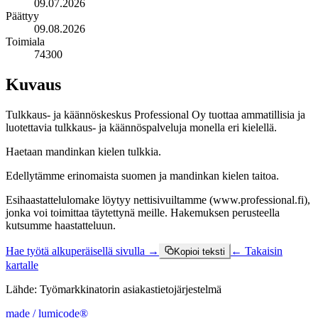
09.07.2026
Päättyy
09.08.2026
Toimiala
74300
Kuvaus
Tulkkaus- ja käännöskeskus Professional Oy tuottaa ammatillisia ja
luotettavia tulkkaus- ja käännöspalveluja monella eri kielellä.
Haetaan mandinkan kielen tulkkia.
Edellytämme erinomaista suomen ja mandinkan kielen taitoa.
Esihaastattelulomake löytyy nettisivuiltamme (www.professional.fi),
jonka voi toimittaa täytettynä meille. Hakemuksen perusteella
kutsumme haastatteluun.
Hae työtä alkuperäisellä sivulla →
← Takaisin
Kopioi teksti
kartalle
Lähde:
Työmarkkinatorin asiakastietojärjestelmä
made / lumicode®