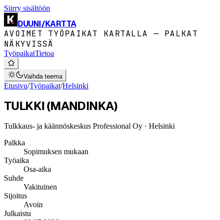
Siirry sisältöön
DUUNI
/
KARTTA
AVOIMET TYÖPAIKAT KARTALLA — PALKAT
NÄKYVISSÄ
Työpaikat
Tietoa
Vaihda teema
Etusivu
/
Työpaikat
/
Helsinki
TULKKI (MANDINKA)
Tulkkaus- ja käännöskeskus Professional Oy
· Helsinki
Palkka
Sopimuksen mukaan
Työaika
Osa-aika
Suhde
Vakituinen
Sijoitus
Avoin
Julkaistu