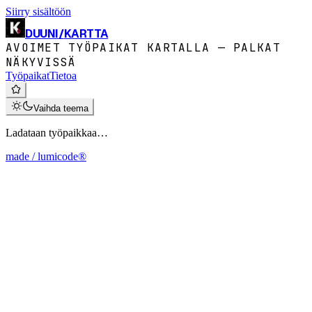
Siirry sisältöön
DUUNI
/
KARTTA
AVOIMET TYÖPAIKAT KARTALLA — PALKAT
NÄKYVISSÄ
Työpaikat
Tietoa
Vaihda teema
Ladataan työpaikkaa…
made / lumicode®