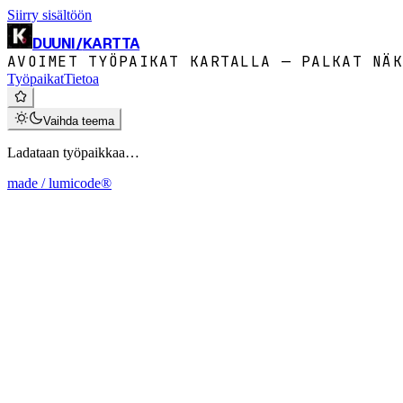
Siirry sisältöön
DUUNI
/
KARTTA
AVOIMET TYÖPAIKAT KARTALLA — PALKAT NÄK
Työpaikat
Tietoa
Vaihda teema
Ladataan työpaikkaa…
made / lumicode®