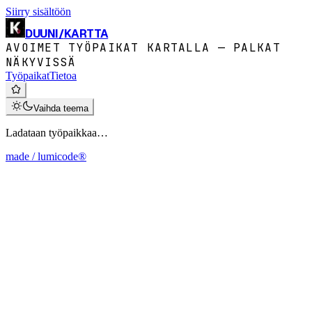
Siirry sisältöön
DUUNI
/
KARTTA
AVOIMET TYÖPAIKAT KARTALLA — PALKAT
NÄKYVISSÄ
Työpaikat
Tietoa
Vaihda teema
Ladataan työpaikkaa…
made / lumicode®