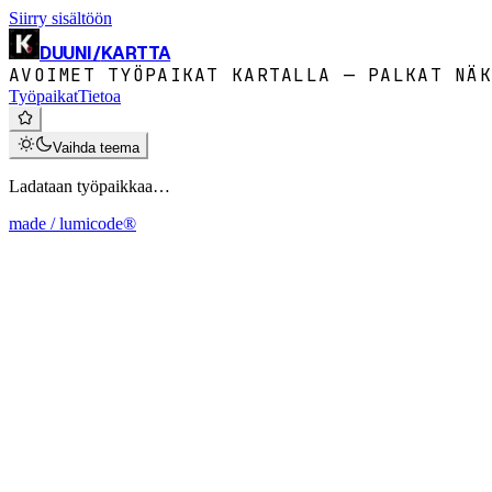
Siirry sisältöön
DUUNI
/
KARTTA
AVOIMET TYÖPAIKAT KARTALLA — PALKAT NÄK
Työpaikat
Tietoa
Vaihda teema
Ladataan työpaikkaa…
made / lumicode®