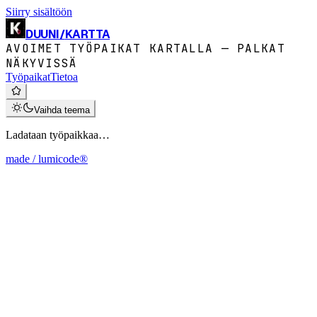
Siirry sisältöön
DUUNI
/
KARTTA
AVOIMET TYÖPAIKAT KARTALLA — PALKAT
NÄKYVISSÄ
Työpaikat
Tietoa
Vaihda teema
Ladataan työpaikkaa…
made / lumicode®