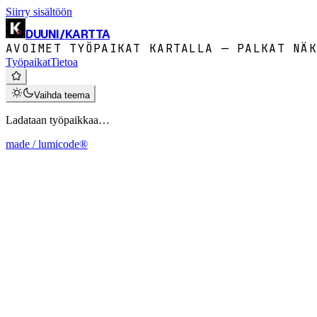
Siirry sisältöön
DUUNI
/
KARTTA
AVOIMET TYÖPAIKAT KARTALLA — PALKAT NÄK
Työpaikat
Tietoa
Vaihda teema
Ladataan työpaikkaa…
made / lumicode®