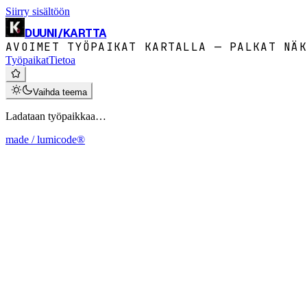
Siirry sisältöön
DUUNI
/
KARTTA
AVOIMET TYÖPAIKAT KARTALLA — PALKAT NÄK
Työpaikat
Tietoa
Vaihda teema
Ladataan työpaikkaa…
made / lumicode®