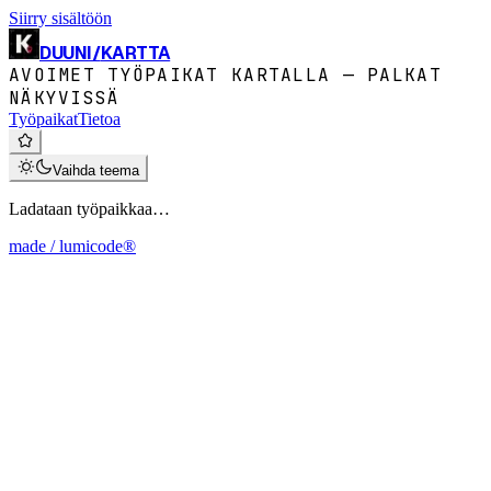
Siirry sisältöön
DUUNI
/
KARTTA
AVOIMET TYÖPAIKAT KARTALLA — PALKAT
NÄKYVISSÄ
Työpaikat
Tietoa
Vaihda teema
Ladataan työpaikkaa…
made / lumicode®