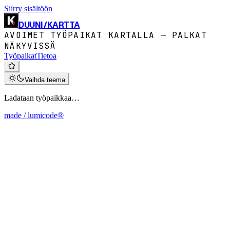
Siirry sisältöön
DUUNI
/
KARTTA
AVOIMET TYÖPAIKAT KARTALLA — PALKAT
NÄKYVISSÄ
Työpaikat
Tietoa
Vaihda teema
Ladataan työpaikkaa…
made / lumicode®