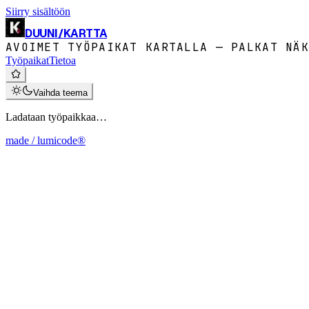
Siirry sisältöön
DUUNI
/
KARTTA
AVOIMET TYÖPAIKAT KARTALLA — PALKAT NÄK
Työpaikat
Tietoa
Vaihda teema
Ladataan työpaikkaa…
made / lumicode®