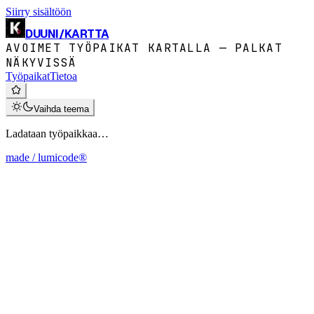
Siirry sisältöön
DUUNI
/
KARTTA
AVOIMET TYÖPAIKAT KARTALLA — PALKAT
NÄKYVISSÄ
Työpaikat
Tietoa
Vaihda teema
Ladataan työpaikkaa…
made / lumicode®