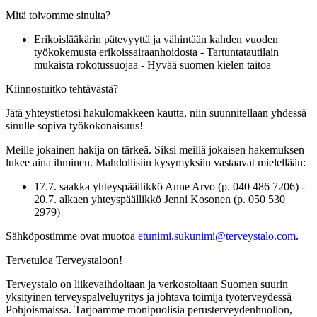
Mitä toivomme sinulta?
Erikoislääkärin pätevyyttä ja vähintään kahden vuoden
työkokemusta erikoissairaanhoidosta - Tartuntatautilain
mukaista rokotussuojaa - Hyvää suomen kielen taitoa
Kiinnostuitko tehtävästä?
Jätä yhteystietosi hakulomakkeen kautta, niin suunnitellaan yhdessä
sinulle sopiva työkokonaisuus!
Meille jokainen hakija on tärkeä. Siksi meillä jokaisen hakemuksen
lukee aina ihminen. Mahdollisiin kysymyksiin vastaavat mielellään:
17.7. saakka yhteyspäällikkö Anne Arvo (p. 040 486 7206) -
20.7. alkaen yhteyspäällikkö Jenni Kosonen (p. 050 530
2979)
Sähköpostimme ovat muotoa
etunimi.sukunimi@terveystalo.com
.
Tervetuloa Terveystaloon!
Terveystalo on liikevaihdoltaan ja verkostoltaan Suomen suurin
yksityinen terveyspalveluyritys ja johtava toimija työterveydessä
Pohjoismaissa. Tarjoamme monipuolisia perusterveydenhuollon,