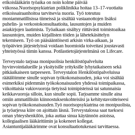
erikoislääkärin työaika on noin kolme päivää
viikossa.Nuorisopsykiatrian poliklinikka hoitaa 13–17-vuotiaita
erikoissairaanhoitoa tarvitsevia nuoria. Työ toteutuu
moniammatillisissa tiimeissä ja sisältää vastaanottojen lisäksi
puhelin- ja verkostokonsultaatioita, lausuntojen ja muiden
asiakirjojen laatimista. Työaikaan sisältyy riittävästi toimistoaikaa
lausuntojen, muiden kirjallisten töiden ja lähetekäsittelyn
tekemiseen. Työ on pääsääntöisesti arkisin virka-aikaan, ja
työpäivien järjestelyissä voidaan huomioida toiveitasi joustavasti
yhteistyössä tiimin kanssa. Potilastietojärjestelmänä on Lifecare.
Terveystalo tarjoaa monipuolisia henkilöstöpalveluita
hyvinvointialueille ja yksityisille yrityksille lyhytaikaiseen sekä
pitkäaikaiseen tarpeeseen. Terveystalon Henkilöstöpalveluissa
räätälöimme sinulle sopivan työkokonaisuuden, joka voi sisältää
esimerkiksi pidemmän työkokonaisuuden yhdessä toimipaikassa,
viikoittaisia vakiovuoroja tietyissä toimipisteissä tai satunnaisia
keikkavuoroja silloin, kun sinulle sopii. Tarjoamme sinulle aina
omiin ammatillisiin kiinnostuksenkohteisiisi ja kehitystavoitteiseesi
sopivan työkokonaisuuden.Työ nuorisopsykiatrina on monipuolista,
ja työarjessa kiire on ajoittain läsnä. Terveystalossa saat tueksesi
oman yhteyshenkilön, joka auttaa sinua käytännön asioissa,
kollegiaalisen lääkäritiimin ja kokeneet kollegat.
Asiantuntijalääkärimme ovat konsultaatiotukenasi tarvittaessa.