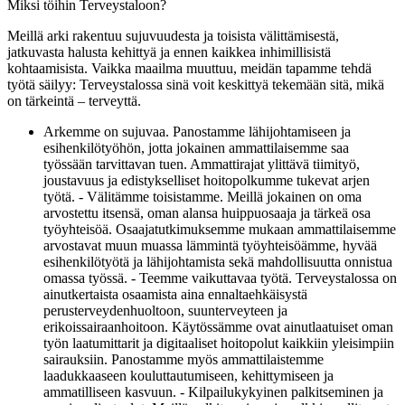
Miksi töihin Terveystaloon?
Meillä arki rakentuu sujuvuudesta ja toisista välittämisestä,
jatkuvasta halusta kehittyä ja ennen kaikkea inhimillisistä
kohtaamisista. Vaikka maailma muuttuu, meidän tapamme tehdä
työtä säilyy: Terveystalossa sinä voit keskittyä tekemään sitä, mikä
on tärkeintä – terveyttä.
Arkemme on sujuvaa. Panostamme lähijohtamiseen ja
esihenkilötyöhön, jotta jokainen ammattilaisemme saa
työssään tarvittavan tuen. Ammattirajat ylittävä tiimityö,
joustavuus ja edistykselliset hoitopolkumme tukevat arjen
työtä. - Välitämme toisistamme. Meillä jokainen on oma
arvostettu itsensä, oman alansa huippuosaaja ja tärkeä osa
työyhteisöä. Osaajatutkimuksemme mukaan ammattilaisemme
arvostavat muun muassa lämmintä työyhteisöämme, hyvää
esihenkilötyötä ja lähijohtamista sekä mahdollisuutta onnistua
omassa työssä. - Teemme vaikuttavaa työtä. Terveystalossa on
ainutkertaista osaamista aina ennaltaehkäisystä
perusterveydenhuoltoon, suunterveyteen ja
erikoissairaanhoitoon. Käytössämme ovat ainutlaatuiset oman
työn laatumittarit ja digitaaliset hoitopolut kaikkiin yleisimpiin
sairauksiin. Panostamme myös ammattilaistemme
laadukkaaseen kouluttautumiseen, kehittymiseen ja
ammatilliseen kasvuun. - Kilpailukykyinen palkitseminen ja