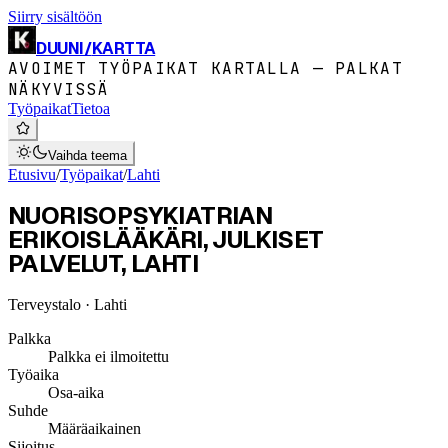
Siirry sisältöön
DUUNI
/
KARTTA
AVOIMET TYÖPAIKAT KARTALLA — PALKAT
NÄKYVISSÄ
Työpaikat
Tietoa
Vaihda teema
Etusivu
/
Työpaikat
/
Lahti
NUORISOPSYKIATRIAN
ERIKOISLÄÄKÄRI, JULKISET
PALVELUT, LAHTI
Terveystalo
· Lahti
Palkka
Palkka ei ilmoitettu
Työaika
Osa-aika
Suhde
Määräaikainen
Sijoitus