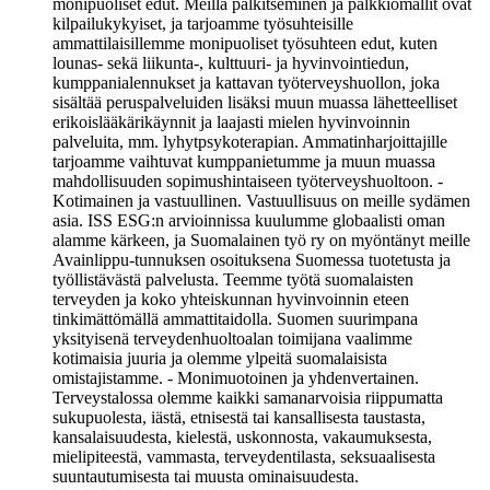
monipuoliset edut. Meillä palkitseminen ja palkkiomallit ovat
kilpailukykyiset, ja tarjoamme työsuhteisille
ammattilaisillemme monipuoliset työsuhteen edut, kuten
lounas- sekä liikunta-, kulttuuri- ja hyvinvointiedun,
kumppanialennukset ja kattavan työterveyshuollon, joka
sisältää peruspalveluiden lisäksi muun muassa lähetteelliset
erikoislääkärikäynnit ja laajasti mielen hyvinvoinnin
palveluita, mm. lyhytpsykoterapian. Ammatinharjoittajille
tarjoamme vaihtuvat kumppanietumme ja muun muassa
mahdollisuuden sopimushintaiseen työterveyshuoltoon. -
Kotimainen ja vastuullinen. Vastuullisuus on meille sydämen
asia. ISS ESG:n arvioinnissa kuulumme globaalisti oman
alamme kärkeen, ja Suomalainen työ ry on myöntänyt meille
Avainlippu-tunnuksen osoituksena Suomessa tuotetusta ja
työllistävästä palvelusta. Teemme työtä suomalaisten
terveyden ja koko yhteiskunnan hyvinvoinnin eteen
tinkimättömällä ammattitaidolla. Suomen suurimpana
yksityisenä terveydenhuoltoalan toimijana vaalimme
kotimaisia juuria ja olemme ylpeitä suomalaisista
omistajistamme. - Monimuotoinen ja yhdenvertainen.
Terveystalossa olemme kaikki samanarvoisia riippumatta
sukupuolesta, iästä, etnisestä tai kansallisesta taustasta,
kansalaisuudesta, kielestä, uskonnosta, vakaumuksesta,
mielipiteestä, vammasta, terveydentilasta, seksuaalisesta
suuntautumisesta tai muusta ominaisuudesta.