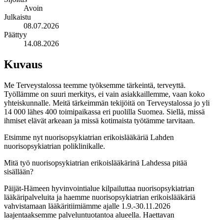
Avoin
Julkaistu
08.07.2026
Päättyy
14.08.2026
Kuvaus
Me Terveystalossa teemme työksemme tärkeintä, terveyttä.
Työllämme on suuri merkitys, ei vain asiakkaillemme, vaan koko
yhteiskunnalle. Meitä tärkeimmän tekijöitä on Terveystalossa jo yli
14 000 lähes 400 toimipaikassa eri puolilla Suomea. Siellä, missä
ihmiset elävät arkeaan ja missä kotimaista työtämme tarvitaan.
Etsimme nyt nuorisopsykiatrian erikoislääkäriä Lahden
nuorisopsykiatrian poliklinikalle.
Mitä työ nuorisopsykiatrian erikoislääkärinä Lahdessa pitää
sisällään?
Päijät-Hämeen hyvinvointialue kilpailuttaa nuorisopsykiatrian
lääkäripalveluita ja haemme nuorisopsykiatrian erikoislääkäriä
vahvistamaan lääkäritiimiämme ajalle 1.9.-30.11.2026
laajentaaksemme palveluntuotantoa alueella. Haettavan