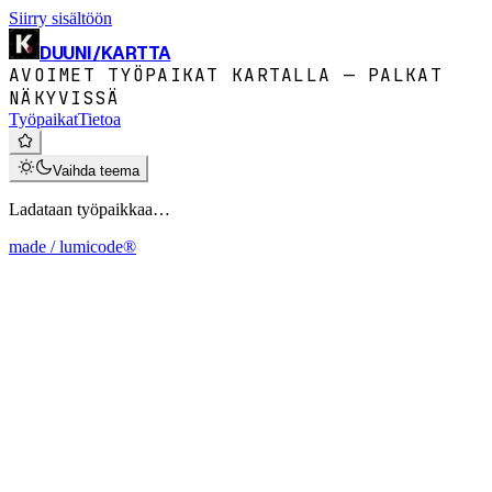
Siirry sisältöön
DUUNI
/
KARTTA
AVOIMET TYÖPAIKAT KARTALLA — PALKAT
NÄKYVISSÄ
Työpaikat
Tietoa
Vaihda teema
Ladataan työpaikkaa…
made / lumicode®