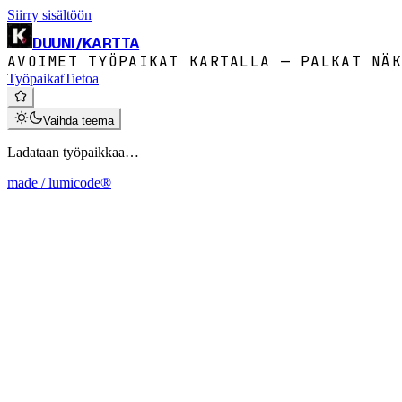
Siirry sisältöön
DUUNI
/
KARTTA
AVOIMET TYÖPAIKAT KARTALLA — PALKAT NÄK
Työpaikat
Tietoa
Vaihda teema
Ladataan työpaikkaa…
made / lumicode®