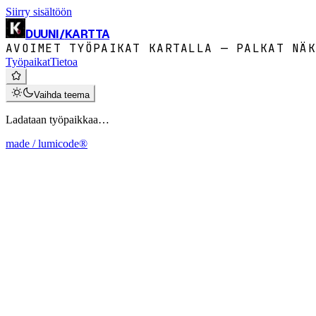
Siirry sisältöön
DUUNI
/
KARTTA
AVOIMET TYÖPAIKAT KARTALLA — PALKAT NÄK
Työpaikat
Tietoa
Vaihda teema
Ladataan työpaikkaa…
made / lumicode®