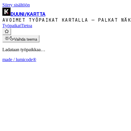
Siirry sisältöön
DUUNI
/
KARTTA
AVOIMET TYÖPAIKAT KARTALLA — PALKAT NÄK
Työpaikat
Tietoa
Vaihda teema
Ladataan työpaikkaa…
made / lumicode®