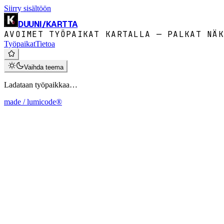
Siirry sisältöön
DUUNI
/
KARTTA
AVOIMET TYÖPAIKAT KARTALLA — PALKAT NÄK
Työpaikat
Tietoa
Vaihda teema
Ladataan työpaikkaa…
made / lumicode®