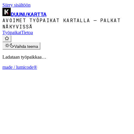
Siirry sisältöön
DUUNI
/
KARTTA
AVOIMET TYÖPAIKAT KARTALLA — PALKAT
NÄKYVISSÄ
Työpaikat
Tietoa
Vaihda teema
Ladataan työpaikkaa…
made / lumicode®