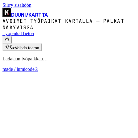
Siirry sisältöön
DUUNI
/
KARTTA
AVOIMET TYÖPAIKAT KARTALLA — PALKAT
NÄKYVISSÄ
Työpaikat
Tietoa
Vaihda teema
Ladataan työpaikkaa…
made / lumicode®