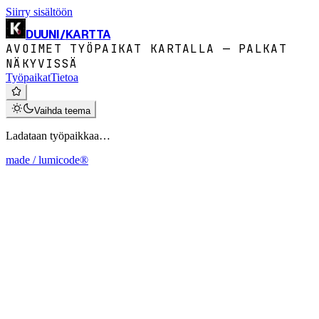
Siirry sisältöön
DUUNI
/
KARTTA
AVOIMET TYÖPAIKAT KARTALLA — PALKAT
NÄKYVISSÄ
Työpaikat
Tietoa
Vaihda teema
Ladataan työpaikkaa…
made / lumicode®