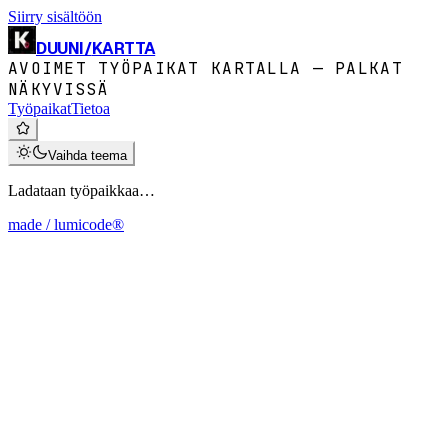
Siirry sisältöön
DUUNI
/
KARTTA
AVOIMET TYÖPAIKAT KARTALLA — PALKAT
NÄKYVISSÄ
Työpaikat
Tietoa
Vaihda teema
Ladataan työpaikkaa…
made / lumicode®