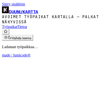
Siirry sisältöön
DUUNI
/
KARTTA
AVOIMET TYÖPAIKAT KARTALLA — PALKAT
NÄKYVISSÄ
Työpaikat
Tietoa
Vaihda teema
Ladataan työpaikkaa…
made / lumicode®