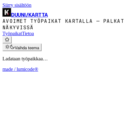
Siirry sisältöön
DUUNI
/
KARTTA
AVOIMET TYÖPAIKAT KARTALLA — PALKAT
NÄKYVISSÄ
Työpaikat
Tietoa
Vaihda teema
Ladataan työpaikkaa…
made / lumicode®