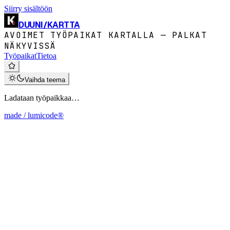
Siirry sisältöön
DUUNI
/
KARTTA
AVOIMET TYÖPAIKAT KARTALLA — PALKAT
NÄKYVISSÄ
Työpaikat
Tietoa
Vaihda teema
Ladataan työpaikkaa…
made / lumicode®