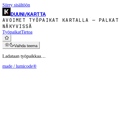
Siirry sisältöön
DUUNI
/
KARTTA
AVOIMET TYÖPAIKAT KARTALLA — PALKAT
NÄKYVISSÄ
Työpaikat
Tietoa
Vaihda teema
Ladataan työpaikkaa…
made / lumicode®