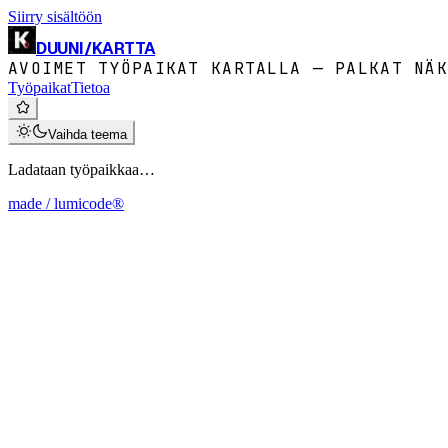
Siirry sisältöön
DUUNI
/
KARTTA
AVOIMET TYÖPAIKAT KARTALLA — PALKAT NÄK
Työpaikat
Tietoa
Vaihda teema
Ladataan työpaikkaa…
made / lumicode®