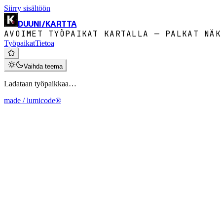
Siirry sisältöön
DUUNI
/
KARTTA
AVOIMET TYÖPAIKAT KARTALLA — PALKAT NÄK
Työpaikat
Tietoa
Vaihda teema
Ladataan työpaikkaa…
made / lumicode®