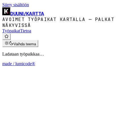
Siirry sisältöön
DUUNI
/
KARTTA
AVOIMET TYÖPAIKAT KARTALLA — PALKAT
NÄKYVISSÄ
Työpaikat
Tietoa
Vaihda teema
Ladataan työpaikkaa…
made / lumicode®