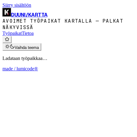
Siirry sisältöön
DUUNI
/
KARTTA
AVOIMET TYÖPAIKAT KARTALLA — PALKAT
NÄKYVISSÄ
Työpaikat
Tietoa
Vaihda teema
Ladataan työpaikkaa…
made / lumicode®