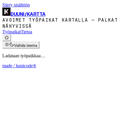
Siirry sisältöön
DUUNI
/
KARTTA
AVOIMET TYÖPAIKAT KARTALLA — PALKAT
NÄKYVISSÄ
Työpaikat
Tietoa
Vaihda teema
Ladataan työpaikkaa…
made / lumicode®