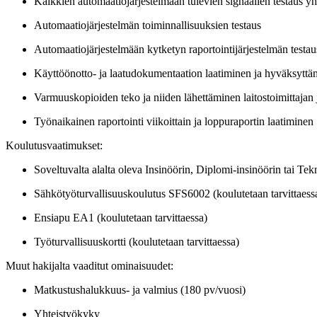
Kaikkien automaatiojärjestelmään tulevien signaalien testaus y
Automaatiojärjestelmän toiminnallisuuksien testaus
Automaatiojärjestelmään kytketyn raportointijärjestelmän testau
Käyttöönotto- ja laatudokumentaation laatiminen ja hyväksyttä
Varmuuskopioiden teko ja niiden lähettäminen laitostoimittajan 
Työnaikainen raportointi viikoittain ja loppuraportin laatiminen
Koulutusvaatimukset:
Soveltuvalta alalta oleva Insinöörin, Diplomi-insinöörin tai Te
Sähkötyöturvallisuuskoulutus SFS6002 (koulutetaan tarvittaess
Ensiapu EA1 (koulutetaan tarvittaessa)
Työturvallisuuskortti (koulutetaan tarvittaessa)
Muut hakijalta vaaditut ominaisuudet:
Matkustushalukkuus- ja valmius (180 pv/vuosi)
Yhteistyökyky