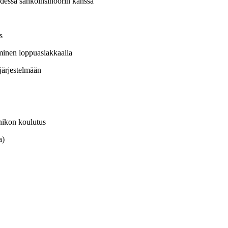
hdessä sähköinsinöörin kanssa
s
minen loppuasiakkaalla
järjestelmään
knikon koulutus
a)