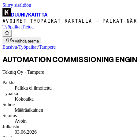
Siirry sisältöön
DUUNI
/
KARTTA
AVOIMET TYÖPAIKAT KARTALLA — PALKAT NÄK
Työpaikat
Tietoa
Vaihda teema
Etusivu
/
Työpaikat
/
Tampere
AUTOMATION COMMISSIONING ENGI
Tekniq Oy
· Tampere
Palkka
Palkka ei ilmoitettu
Työaika
Kokoaika
Suhde
Määräaikainen
Sijoitus
Avoin
Julkaistu
03.06.2026