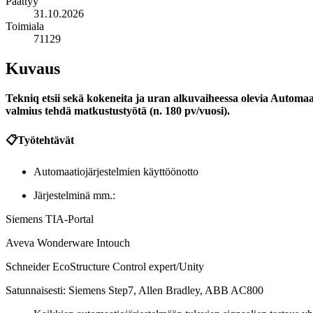
Päättyy
31.10.2026
Toimiala
71129
Kuvaus
Tekniq etsii sekä kokeneita ja uran alkuvaiheessa olevia Automaati
valmius tehdä matkustustyötä (n. 180 pv/vuosi).
📋
Työtehtävät
Automaatiojärjestelmien käyttöönotto
Järjestelminä mm.:
Siemens TIA-Portal
Aveva Wonderware Intouch
Schneider EcoStructure Control expert/Unity
Satunnaisesti: Siemens Step7, Allen Bradley, ABB AC800