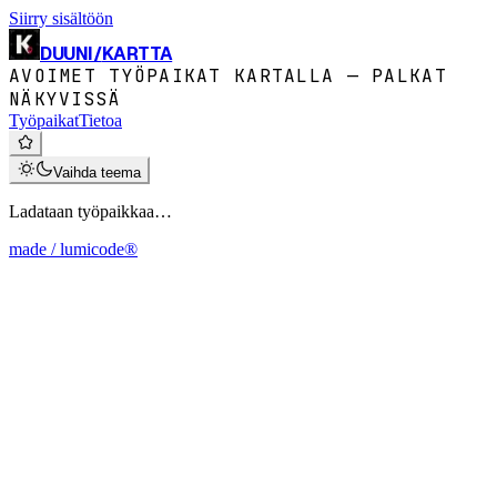
Siirry sisältöön
DUUNI
/
KARTTA
AVOIMET TYÖPAIKAT KARTALLA — PALKAT
NÄKYVISSÄ
Työpaikat
Tietoa
Vaihda teema
Ladataan työpaikkaa…
made / lumicode®