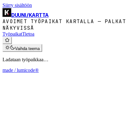
Siirry sisältöön
DUUNI
/
KARTTA
AVOIMET TYÖPAIKAT KARTALLA — PALKAT
NÄKYVISSÄ
Työpaikat
Tietoa
Vaihda teema
Ladataan työpaikkaa…
made / lumicode®