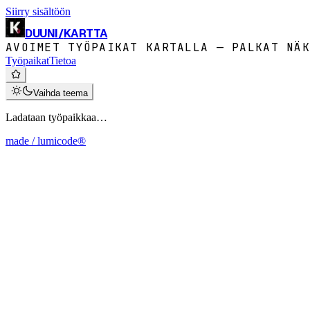
Siirry sisältöön
DUUNI
/
KARTTA
AVOIMET TYÖPAIKAT KARTALLA — PALKAT NÄK
Työpaikat
Tietoa
Vaihda teema
Ladataan työpaikkaa…
made / lumicode®