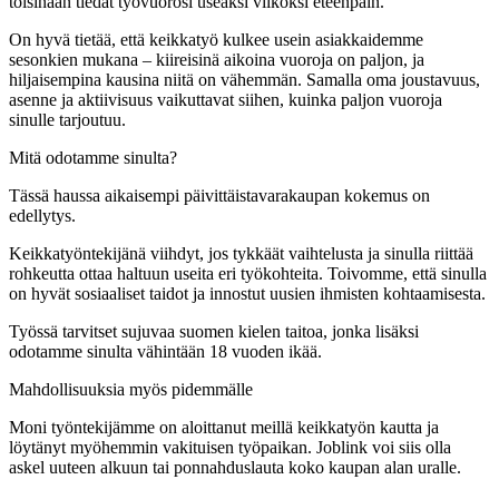
toisinaan tiedät työvuorosi useaksi viikoksi eteenpäin.
On hyvä tietää, että keikkatyö kulkee usein asiakkaidemme
sesonkien mukana – kiireisinä aikoina vuoroja on paljon, ja
hiljaisempina kausina niitä on vähemmän. Samalla oma joustavuus,
asenne ja aktiivisuus vaikuttavat siihen, kuinka paljon vuoroja
sinulle tarjoutuu.
Mitä odotamme sinulta?
Tässä haussa aikaisempi päivittäistavarakaupan kokemus on
edellytys.
Keikkatyöntekijänä viihdyt, jos tykkäät vaihtelusta ja sinulla riittää
rohkeutta ottaa haltuun useita eri työkohteita. Toivomme, että sinulla
on hyvät sosiaaliset taidot ja innostut uusien ihmisten kohtaamisesta.
Työssä tarvitset sujuvaa suomen kielen taitoa, jonka lisäksi
odotamme sinulta vähintään 18 vuoden ikää.
Mahdollisuuksia myös pidemmälle
Moni työntekijämme on aloittanut meillä keikkatyön kautta ja
löytänyt myöhemmin vakituisen työpaikan. Joblink voi siis olla
askel uuteen alkuun tai ponnahduslauta koko kaupan alan uralle.