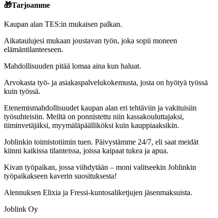
🎁
Tarjoamme
Kaupan alan TES:in mukaisen palkan.
Aikataulujesi mukaan joustavan työn, joka sopii moneen
elämäntilanteeseen.
Mahdollisuuden pitää lomaa aina kun haluat.
Arvokasta työ- ja asiakaspalvelukokemusta, josta on hyötyä työssä
kuin työssä.
Etenemismahdollisuudet kaupan alan eri tehtäviin ja vakituisiin
työsuhteisiin. Meiltä on ponnistettu niin kassakouluttajaksi,
tiiminvetäjäksi, myymäläpäälliköksi kuin kauppiaaksikin.
Joblinkin toimistotiimin tuen. Päivystämme 24/7, eli saat meidät
kiinni kaikissa tilanteissa, joissa kaipaat tukea ja apua.
Kivan työpaikan, jossa viihdytään – moni valitseekin Joblinkin
työpaikakseen kaverin suosituksesta!
Alennuksen Elixia ja Fressi-kuntosaliketjujen jäsenmaksuista.
Joblink Oy