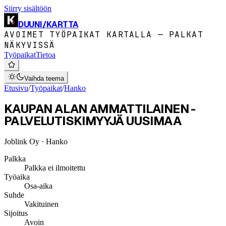
Siirry sisältöön
DUUNI
/
KARTTA
AVOIMET TYÖPAIKAT KARTALLA — PALKAT
NÄKYVISSÄ
Työpaikat
Tietoa
Vaihda teema
Etusivu
/
Työpaikat
/
Hanko
KAUPAN ALAN AMMATTILAINEN -
PALVELUTISKIMYYJÄ UUSIMAA
Joblink Oy
· Hanko
Palkka
Palkka ei ilmoitettu
Työaika
Osa-aika
Suhde
Vakituinen
Sijoitus
Avoin