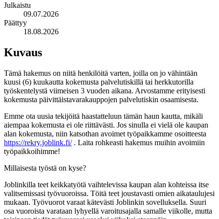
Julkaistu
09.07.2026
Päättyy
18.08.2026
Kuvaus
Tämä hakemus on niitä henkilöitä varten, joilla on jo vähintään
kuusi (6) kuukautta kokemusta palvelutiskillä tai herkkutorilla
työskentelystä viimeisen 3 vuoden aikana. Arvostamme erityisesti
kokemusta päivittäistavarakauppojen palvelutiskin osaamisesta.
Emme ota uusia tekijöitä haastatteluun tämän haun kautta, mikäli
aiempaa kokemusta ei ole riittävästi. Jos sinulla ei vielä ole kaupan
alan kokemusta, niin katsothan avoimet työpaikkamme osoitteesta
https://rekry.joblink.fi/
. Laita rohkeasti hakemus muihin avoimiin
työpaikkoihimme!
Millaisesta työstä on kyse?
Joblinkilla teet keikkatyötä vaihtelevissa kaupan alan kohteissa itse
valitsemissasi työvuoroissa. Töitä teet joustavasti omien aikataulujesi
mukaan. Työvuorot varaat kätevästi Joblinkin sovelluksella. Suuri
osa vuoroista varataan lyhyellä varoitusajalla samalle viikolle, mutta