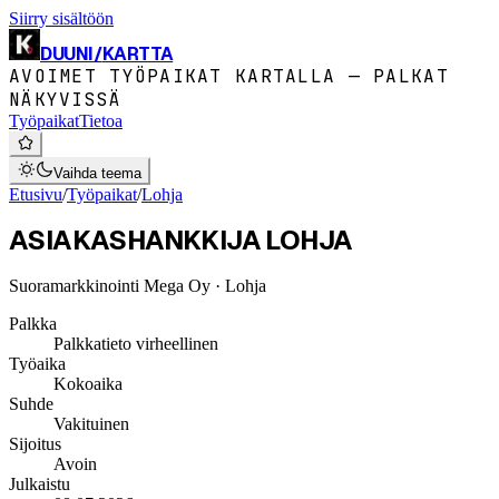
Siirry sisältöön
DUUNI
/
KARTTA
AVOIMET TYÖPAIKAT KARTALLA — PALKAT
NÄKYVISSÄ
Työpaikat
Tietoa
Vaihda teema
Etusivu
/
Työpaikat
/
Lohja
ASIAKASHANKKIJA LOHJA
Suoramarkkinointi Mega Oy
· Lohja
Palkka
Palkkatieto virheellinen
Työaika
Kokoaika
Suhde
Vakituinen
Sijoitus
Avoin
Julkaistu