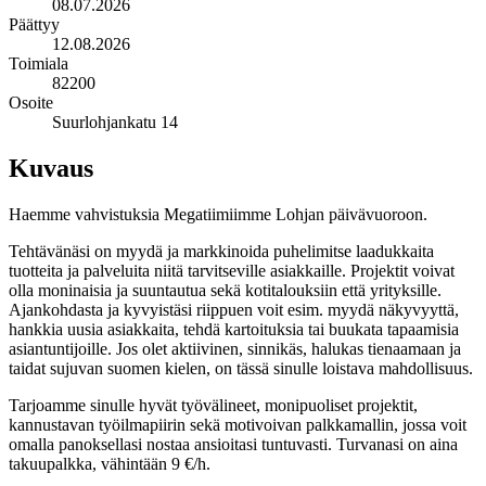
08.07.2026
Päättyy
12.08.2026
Toimiala
82200
Osoite
Suurlohjankatu 14
Kuvaus
Haemme vahvistuksia Megatiimiimme Lohjan päivävuoroon.
Tehtävänäsi on myydä ja markkinoida puhelimitse laadukkaita
tuotteita ja palveluita niitä tarvitseville asiakkaille. Projektit voivat
olla moninaisia ja suuntautua sekä kotitalouksiin että yrityksille.
Ajankohdasta ja kyvyistäsi riippuen voit esim. myydä näkyvyyttä,
hankkia uusia asiakkaita, tehdä kartoituksia tai buukata tapaamisia
asiantuntijoille. Jos olet aktiivinen, sinnikäs, halukas tienaamaan ja
taidat sujuvan suomen kielen, on tässä sinulle loistava mahdollisuus.
Tarjoamme sinulle hyvät työvälineet, monipuoliset projektit,
kannustavan työilmapiirin sekä motivoivan palkkamallin, jossa voit
omalla panoksellasi nostaa ansioitasi tuntuvasti. Turvanasi on aina
takuupalkka, vähintään 9 €/h.