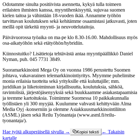
Odotamme sinulta positiivista asennetta, kykyä tulla toimeen
erilaisten ihmisten kanssa, myyntihenkisyyttä, sujuvaa suomen
kielen taitoa ja vähintään 18-vuoden ikää. Annamme työhön
tarvittavan koulutuksen sekä kehitämme osaamistasi jatkuvasti, joten
meillä opit tärkeitä myynti- ja neuvottelutaitoja.
Päivävuorossa työaika on ma-pe klo 8.30-16.00. Mahdollisuus myös
osa-aikatyöhön sekä etätyöhön/hybridiin.
Kiinnostuitko? Lisätietoja tehtävästä antaa myyntipäällikkö Daniel
Nyman, puh. 045 7731 3849.
Suoramarkkinointi Mega Oy on vuonna 1986 perustettu Suomen
johtava, vakavarainen telemarkkinointiyritys. Myymme puhelimitse
monia erilaisia tuotteita sekä yrityksille että kuluttajille; mm.
juridiikan ja liiketoiminnan kirjallisuutta, koulutuksia, sähköä,
ravintolisiä, järjestöjäsenyyksiä sekä buukkaamme asiakastapaamisia
ja teemme kartoituksia. Toimimme Suomessa 10 paikkakunnalla
työllistäen yli 300 myyjää. Kuulumme vahvasti kehittyvään Alma
Media Oyj -konserniin ja olemme Asiakkuusmarkkinointiliiton
(ASML) jäsen sekä Reilu Työnantaja (www.asml.fi/reilu-
tyonantaja/).
Hae työtä alkuperäisellä sivulla →
← Takaisin
Kopioi teksti
kartalle