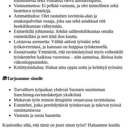
toimimisesta sekä voimassa oleva anniskelupassi.
Vastuuntuntoa: Et pelkää vastuuta, ja olet tunnollinen sekä
luotettava työntekijä.
Ammattitaitoa: Olet rautainen ravintola-alan ja
asiakaspalvelun osaaja, joka saa sekä asiakkaat että
henkilökunnan viihtymään.
Esimerkillä johtamista: Johdat salihenkilökuntaa omalla
esimerkilläsi ja teet töitä ilon kautta.
Loistavaa asennetta: Välität aidosti työstäsi sekä
työkavereistasi, ja kanssasi on huippua työskennellä.
Joustavuutta: Ymmärrät, että ravintolatyössä myös esihenkilö
työskentelee kaikissa vuoroissa – niin aamuissa, illoissa kuin
viikonloppuisinkin.
Kehittymishalua: Haluat aina oppia uutta ja kehittyä työssäsi.
🎁
Tarjoamme sinulle
Turvallisen työpaikan yhdessä Suomen suurimman
franchising-ravintolaketjun yksiköistä
Mukavan työn rennon ilmapiirin omaavassa ravintolassa
Esimiehet, jotka perehdyttävät työnkuvaan ja tukevat työssä
onnistumisessa
Vastuuta ja uusia haasteita
Kuulostiko siltä, että tämä on juuri sinun työsi? Haluamme kuulla