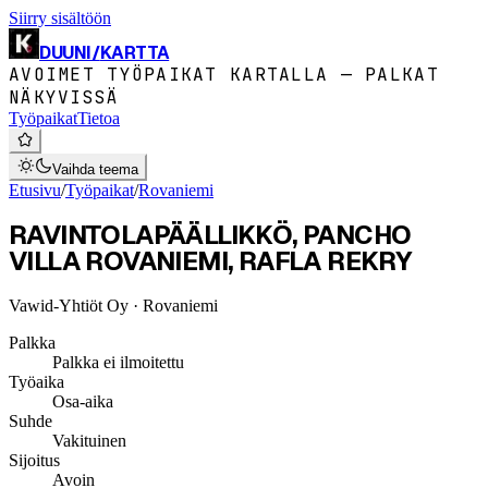
Siirry sisältöön
DUUNI
/
KARTTA
AVOIMET TYÖPAIKAT KARTALLA — PALKAT
NÄKYVISSÄ
Työpaikat
Tietoa
Vaihda teema
Etusivu
/
Työpaikat
/
Rovaniemi
RAVINTOLAPÄÄLLIKKÖ, PANCHO
VILLA ROVANIEMI, RAFLA REKRY
Vawid-Yhtiöt Oy
· Rovaniemi
Palkka
Palkka ei ilmoitettu
Työaika
Osa-aika
Suhde
Vakituinen
Sijoitus
Avoin