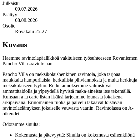
Julkaistu
09.07.2026
Päättyy
08.08.2026
Osoite
Rovakatu 25-27
Kuvaus
Haemme ravintolapäällikköä vakituiseen työsuhteeseen Rovaniemen
Pancho Villa -ravintolaan.
Pancho Villa on meksikolaishenkinen ravintola, joka tarjoaa
maukkaita hampurilaisia, herkullisia pihviannoksia ja muita herkkuja
meksikolaiseen tyyliin. Reilut annoksemme valmistuvat
ammattitaidolla ja ylpeydellä hyvistä raaka-aineista itse tekemällä.
Runsaan a la carte listan lisäksi tarjoamme lounasta jokaisena
arkipäivänä. Erinomainen ruoka ja palvelu takaavat loistavan
ravintolaelämyksen jokaiselle vauvasta vaariin. Ravintolassa on A-
oikeudet.
Odotamme sinulta:
Kokemusta ja pätevyyttä: Sinulla on kokemusta esihenkilönä