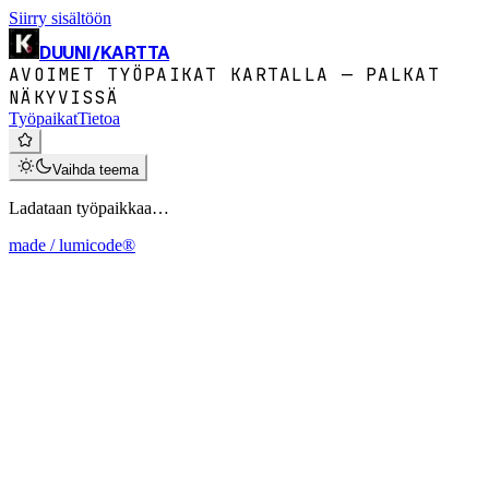
Siirry sisältöön
DUUNI
/
KARTTA
AVOIMET TYÖPAIKAT KARTALLA — PALKAT
NÄKYVISSÄ
Työpaikat
Tietoa
Vaihda teema
Ladataan työpaikkaa…
made / lumicode®