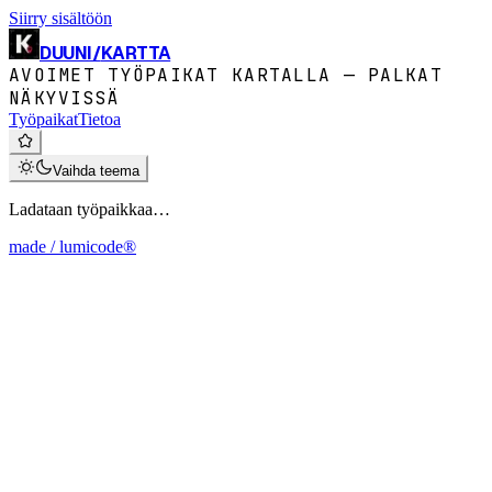
Siirry sisältöön
DUUNI
/
KARTTA
AVOIMET TYÖPAIKAT KARTALLA — PALKAT
NÄKYVISSÄ
Työpaikat
Tietoa
Vaihda teema
Ladataan työpaikkaa…
made / lumicode®