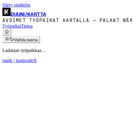
Siirry sisältöön
DUUNI
/
KARTTA
AVOIMET TYÖPAIKAT KARTALLA — PALKAT NÄK
Työpaikat
Tietoa
Vaihda teema
Ladataan työpaikkaa…
made / lumicode®