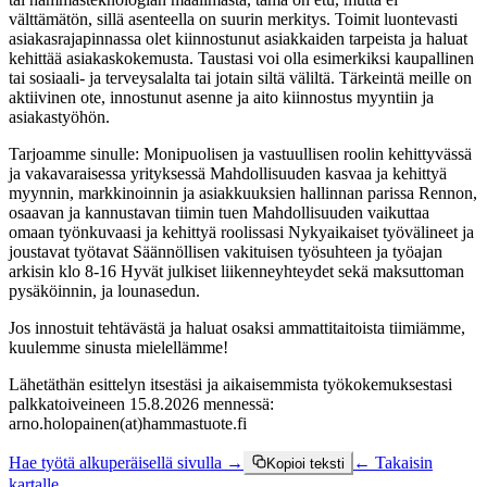
välttämätön, sillä asenteella on suurin merkitys. Toimit luontevasti
asiakasrajapinnassa olet kiinnostunut asiakkaiden tarpeista ja haluat
kehittää asiakaskokemusta. Taustasi voi olla esimerkiksi kaupallinen
tai sosiaali- ja terveysalalta tai jotain siltä väliltä. Tärkeintä meille on
aktiivinen ote, innostunut asenne ja aito kiinnostus myyntiin ja
asiakastyöhön.
Tarjoamme sinulle: Monipuolisen ja vastuullisen roolin kehittyvässä
ja vakavaraisessa yrityksessä Mahdollisuuden kasvaa ja kehittyä
myynnin, markkinoinnin ja asiakkuuksien hallinnan parissa Rennon,
osaavan ja kannustavan tiimin tuen Mahdollisuuden vaikuttaa
omaan työnkuvaasi ja kehittyä roolissasi Nykyaikaiset työvälineet ja
joustavat työtavat Säännöllisen vakituisen työsuhteen ja työajan
arkisin klo 8-16 Hyvät julkiset liikenneyhteydet sekä maksuttoman
pysäköinnin, ja lounasedun.
Jos innostuit tehtävästä ja haluat osaksi ammattitaitoista tiimiämme,
kuulemme sinusta mielellämme!
Lähetäthän esittelyn itsestäsi ja aikaisemmista työkokemuksestasi
palkkatoiveineen 15.8.2026 mennessä:
arno.holopainen(at)hammastuote.fi
Hae työtä alkuperäisellä sivulla →
← Takaisin
Kopioi teksti
kartalle