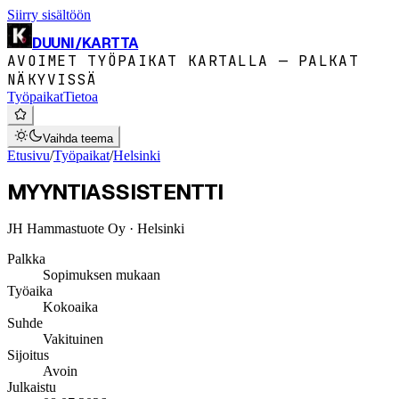
Siirry sisältöön
DUUNI
/
KARTTA
AVOIMET TYÖPAIKAT KARTALLA — PALKAT
NÄKYVISSÄ
Työpaikat
Tietoa
Vaihda teema
Etusivu
/
Työpaikat
/
Helsinki
MYYNTIASSISTENTTI
JH Hammastuote Oy
· Helsinki
Palkka
Sopimuksen mukaan
Työaika
Kokoaika
Suhde
Vakituinen
Sijoitus
Avoin
Julkaistu