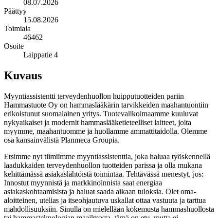
08.07.2026
Päättyy
15.08.2026
Toimiala
46462
Osoite
Laippatie 4
Kuvaus
Myyntiassistentti terveydenhuollon huipputuotteiden pariin
Hammastuote Oy on hammaslääkärin tarvikkeiden maahantuontiin
erikoistunut suomalainen yritys. Tuotevalikoimaamme kuuluvat
nykyaikaiset ja modernit hammaslääketieteelliset laitteet, joita
myymme, maahantuomme ja huollamme ammattitaidolla. Olemme
osa kansainvälistä Planmeca Groupia.
Etsimme nyt tiimiimme myyntiassistenttia, joka haluaa työskennellä
laadukkaiden terveydenhuollon tuotteiden parissa ja olla mukana
kehittämässä asiakaslähtöistä toimintaa. Tehtävässä menestyt, jos:
Innostut myynnistä ja markkinoinnista saat energiaa
asiakaskohtaamisista ja haluat saada aikaan tuloksia. Olet oma-
aloitteinen, utelias ja itseohjautuva uskallat ottaa vastuuta ja tarttua
mahdollisuuksiin. Sinulla on mielellään kokemusta hammashuollosta
tai hammasteknologian maailmasta, tämä on etu, mutta ei